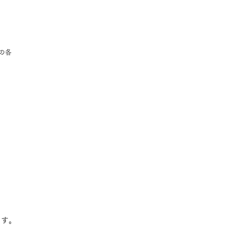
の各
ます。