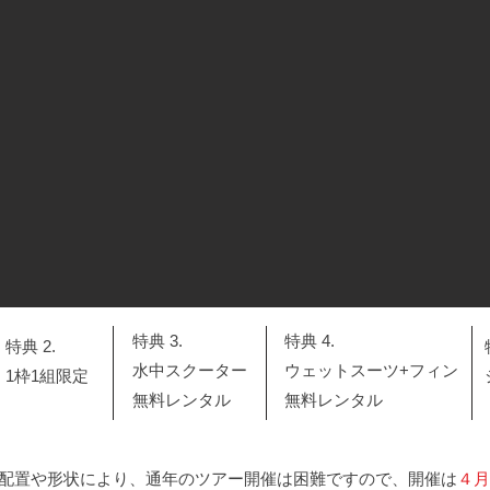
特典 3.
特典 4.
特典 2.
​水中スクーター
ウェットスーツ+フィン
1枠1組限定
無料レンタル
無料レンタル
配置や形状により、通年のツアー開催は困難ですので、開催は
４月