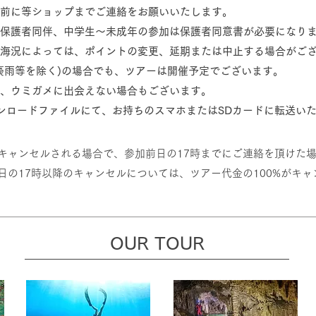
事前に等ショップまでご連絡をお願いいたします。
は保護者同伴、中学生〜未成年の参加は保護者同意書が必要になり
び海況によっては、ポイントの変更、延期または中止する場合がご
ラ豪雨等を除く)の場合でも、ツアーは開催予定でございます。
め、ウミガメに出会えない場合もございます。
ダウンロードファイルにて、お持ちのスマホまたはSDカードに転送い
りキャンセルされる場合で、参加前日の17時までにご連絡を頂けた
日の17時以降のキャンセルについては、ツアー代金の100%がキ
OUR TOUR