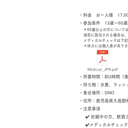
・料金 お一人様 17,00
・参加条件 13歳〜65
＊65歳以上の方について
項目に該当される場合は、
​メディカルチェックは下
＊体力には個人差がありま
Medical_JPN.pdf
・所要時間：約3時間（
​・持ち物：水着、ラッ
・集合場所：GNO
​・住所：鹿児島県大島郡和
・注意事項
✔️ 妊娠中の方、飲
​✔️メディカルチェ