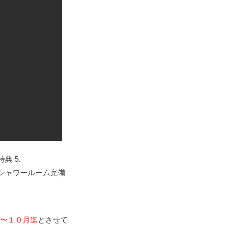
特典 5.
シャワールーム
完備
〜１０月迄
とさせて