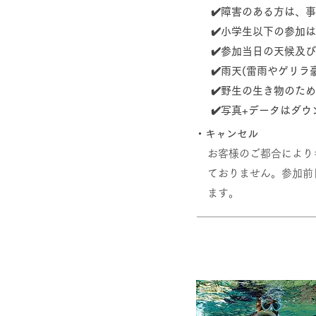
✔️障害のある方は、
✔️小学生以下の参加
✔️参加当日の天候及
✔️雨天(雷雨やゲリ
✔️野生の生き物のた
​✔️写真+データは
・キャンセル
​お客様のご都合によ
ておりません。参加前
ます。